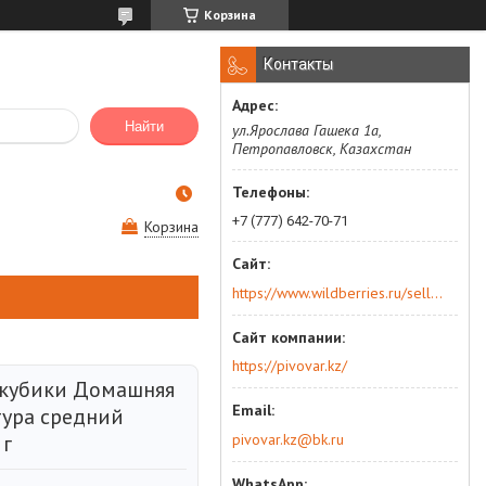
Корзина
Контакты
Найти
ул.Ярослава Гашека 1а,
Петропавловск, Казахстан
+7 (777) 642-70-71
Корзина
https://www.wildberries.ru/seller/250044277
https://pivovar.kz/
кубики Домашняя
ура средний
pivovar.kz@bk.ru
 г