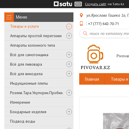
Создать сайт
на Satu.kz
ул.Ярослава Гашека 1а,
+7 (777) 642-70-71
Товары и услуги
Аппараты простой перегонки
Аппараты колонного типа
Всё для самогонщика
Pivovar
Всё для пивовара
Всё для винодела
Главная
Товары и 
Индукционные плиты
Розлив.Тара.Укупорки.Пробки.
Измерение
Бондарные изделия
Подвод воды