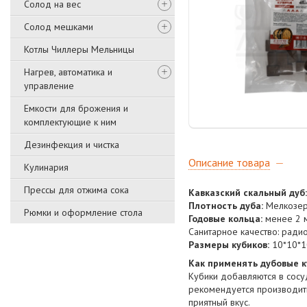
Солод на вес
Солод мешками
Котлы Чиллеры Мельницы
Нагрев, автоматика и
управление
Емкости для брожения и
комплектующие к ним
Дезинфекция и чистка
Описание товара
Кулинария
Прессы для отжима сока
Кавказский скальный дуб:
Плотность дуба:
Мелкозерн
Рюмки и оформление стола
Годовые кольца:
менее 2 
Санитарное качество: радио
Размеры кубиков:
10*10*1
Как применять дубовые к
Кубики добавляются в сосуд
рекомендуется производить
приятный вкус.