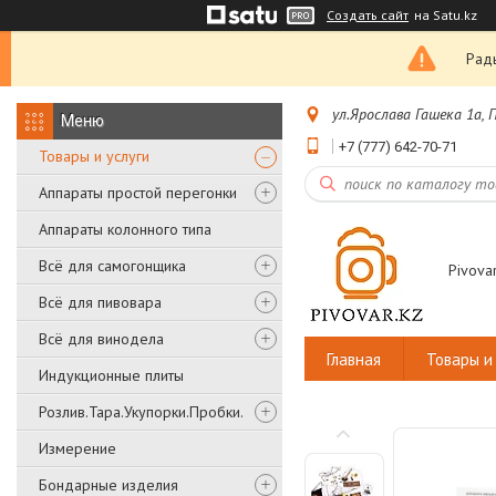
Создать сайт
на Satu.kz
Рады
ул.Ярослава Гашека 1а,
+7 (777) 642-70-71
Товары и услуги
Аппараты простой перегонки
Аппараты колонного типа
Всё для самогонщика
Pivovar
Всё для пивовара
Всё для винодела
Главная
Товары и 
Индукционные плиты
Розлив.Тара.Укупорки.Пробки.
Измерение
Бондарные изделия