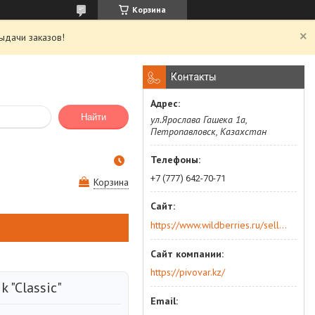
Корзина
ыдачи заказов!
Контакты
Найти
ул.Ярослава Гашека 1а,
Петропавловск, Казахстан
+7 (777) 642-70-71
Корзина
https://www.wildberries.ru/seller/250044277
https://pivovar.kz/
 "Classic"