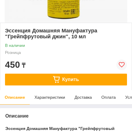
Эссенция Домашняя Мануфактура
"Грейпфрутовый джин", 10 мл
В наличии
Розница
450
₸
Купить
Описание
Характеристики
Доставка
Оплата
Усл
Описание
Эссенция Домашняя Мануфактура "Грейпфрутовый