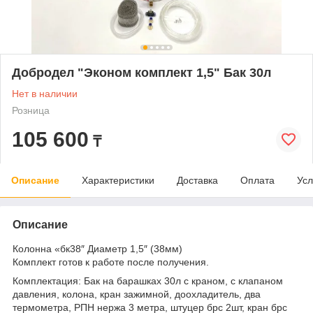
Добродел "Эконом комплект 1,5" Бак 30л
Нет в наличии
Розница
105 600
₸
Описание
Характеристики
Доставка
Оплата
Усл
Описание
Колонна «бк38″ Диаметр 1,5″ (38мм)
Комплект готов к работе после получения.
Комплектация: Бак на барашках 30л с краном, с клапаном
давления, колона, кран зажимной, доохладитель, два
термометра, РПН нержа 3 метра, штуцер брс 2шт, кран брс