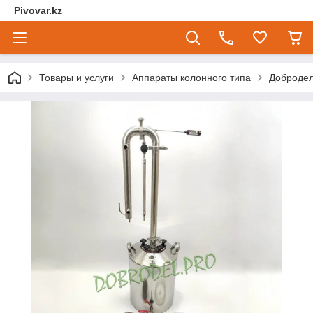
Pivovar.kz
Товары и услуги
Аппараты колонного типа
Добродел