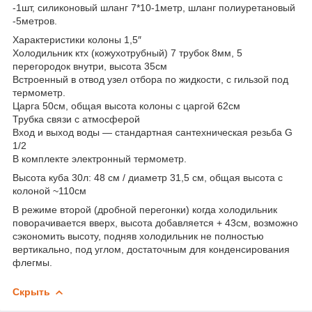
-1шт, силиконовый шланг 7*10-1метр, шланг полиуретановый
-5метров.
Характеристики колоны 1,5″
Холодильник ктх (кожухотрубный) 7 трубок 8мм, 5
перегородок внутри, высота 35см
Встроенный в отвод узел отбора по жидкости, с гильзой под
термометр.
Царга 50см, общая высота колоны с царгой 62см
Трубка связи с атмосферой
Вход и выход воды — стандартная сантехническая резьба G
1/2
В комплекте электронный термометр.
Высота куба 30л: 48 см / диаметр 31,5 см, общая высота с
колоной ~110см
В режиме второй (дробной перегонки) когда холодильник
поворачивается вверх, высота добавляется + 43см, возможно
сэкономить высоту, подняв холодильник не полностью
вертикально, под углом, достаточным для конденсирования
флегмы.
Скрыть