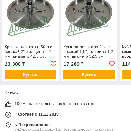
Крышка для котла 50 л с
Крышка для котла 21л с
Куб 
врезкой 2", толщина 1,2
врезкой 1,5", толщина 1,2
крыш
мм, диаметр 42,5 см.
мм, диаметр 32,5 см.
прок
гиль
23 300
17 280
114
₸
₸
терм
2"+в
Купить
Купить
О нас
100% положительных из 5 отзывов за год
Работает с 11.11.2019
г. Петропавловск
ул.Ярослава Гашека 1а, Петропавловск, Казахстан