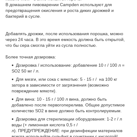
В домашнем пивоварении Campden используют для
предотвращения окисления и роста диких дрожжей и
бактерий в сусле.
Добавлять дрожжи, после использования порошка, можно
через 24 часа. В это время емкость должна быть открытой,
что бы сера смогла уйти из сусла полностью.
Более точная дозировка:
Дозировка / использование: добавление 10 г / 100 л =
SO2 50 мг / л.
Для мезги, или сока с мякотью: 5 - 15 г / на 100 кг
затора в зависимости от загрязнения (возможно
повреждение мякоти).
Для вина: 10 - 15 г / 100 л вина, должно быть
добавлено после первогоперелива. Общее допустимое
количество SO2 в вине должно быть контролируемым.
Дозировка для стерилизации оборудования: 1-2 г / л
воды (+ лимонная кислота 0,5 г /
л).
ПРЕДУПРЕЖДЕНИЕ:
при дезинфекции материалов
всегда используйте сульфит в сочетании с кислотой!