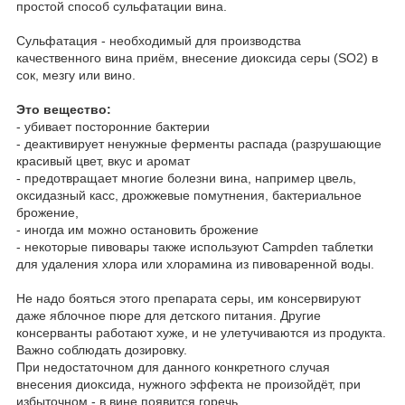
простой способ сульфатации вина.
Сульфатация - необходимый для производства
качественного вина приём, внесение диоксида серы (SO2) в
сок, мезгу или вино.
Это вещество:
- убивает посторонние бактерии
- деактивирует ненужные ферменты распада (разрушающие
красивый цвет, вкус и аромат
- предотвращает многие болезни вина, например цвель,
оксидазный касс, дрожжевые помутнения, бактериальное
брожение,
- иногда им можно остановить брожение
- некоторые пивовары также используют Campden таблетки
для удаления хлора или хлорамина из пивоваренной воды.
Не надо бояться этого препарата серы, им консервируют
даже яблочное пюре для детского питания. Другие
консерванты работают хуже, и не улетучиваются из продукта.
Важно соблюдать дозировку.
При недостаточном для данного конкретного случая
внесения диоксида, нужного эффекта не произойдёт, при
избыточном - в вине появится горечь.