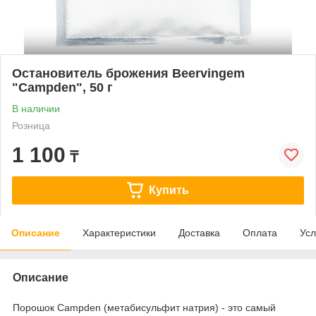
Остановитель брожения Beervingem
"Campden", 50 г
В наличии
Розница
1 100
₸
Купить
Описание
Характеристики
Доставка
Оплата
Усл
Описание
Порошок Campden (метабисульфит натрия) - это самый