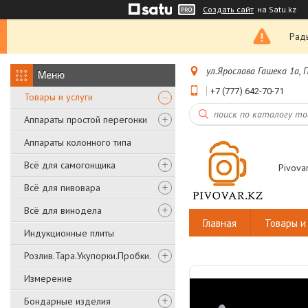
Создать сайт
на Satu.kz
Рады
ул.Ярослава Гашека 1а,
+7 (777) 642-70-71
Товары и услуги
Аппараты простой перегонки
Аппараты колонного типа
Всё для самогонщика
Pivovar
Всё для пивовара
Всё для винодела
Главная
Товары и 
Индукционные плиты
Розлив.Тара.Укупорки.Пробки.
Измерение
Бондарные изделия