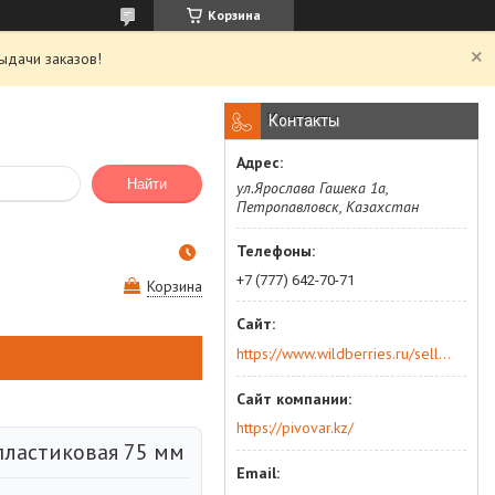
Корзина
ыдачи заказов!
Контакты
Найти
ул.Ярослава Гашека 1а,
Петропавловск, Казахстан
+7 (777) 642-70-71
Корзина
https://www.wildberries.ru/seller/250044277
https://pivovar.kz/
пластиковая 75 мм