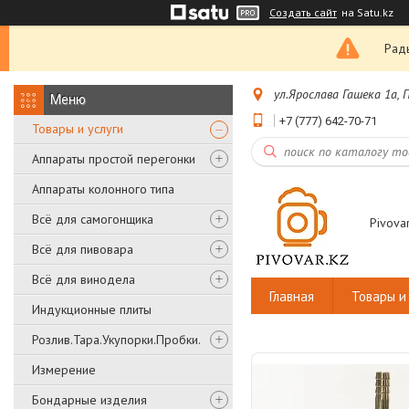
Создать сайт
на Satu.kz
Рады
ул.Ярослава Гашека 1а,
+7 (777) 642-70-71
Товары и услуги
Аппараты простой перегонки
Аппараты колонного типа
Всё для самогонщика
Pivovar
Всё для пивовара
Всё для винодела
Главная
Товары и 
Индукционные плиты
Розлив.Тара.Укупорки.Пробки.
Измерение
Бондарные изделия