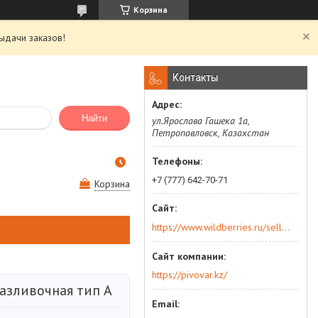
Корзина
ыдачи заказов!
Контакты
Найти
ул.Ярослава Гашека 1а,
Петропавловск, Казахстан
+7 (777) 642-70-71
Корзина
https://www.wildberries.ru/seller/250044277
https://pivovar.kz/
разливочная тип А