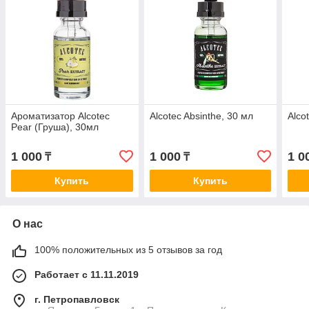
Ароматизатор Alcotec
Alcotec Absinthe, 30 мл
Alco
Pear (Груша), 30мл
1 000
1 000
1 0
₸
₸
Купить
Купить
О нас
100% положительных из 5 отзывов за год
Работает с 11.11.2019
г. Петропавловск