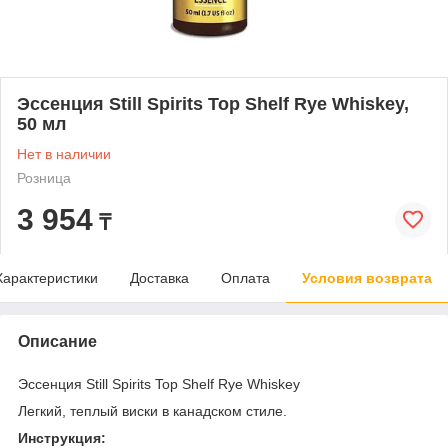
Эссенция Still Spirits Top Shelf Rye Whiskey,
50 мл
Нет в наличии
Розница
3 954
₸
Характеристики
Доставка
Оплата
Условия возврата
Описание
Эссенция Still Spirits Top Shelf Rye Whiskey
Легкий, теплый виски в канадском стиле.
Инструкция: