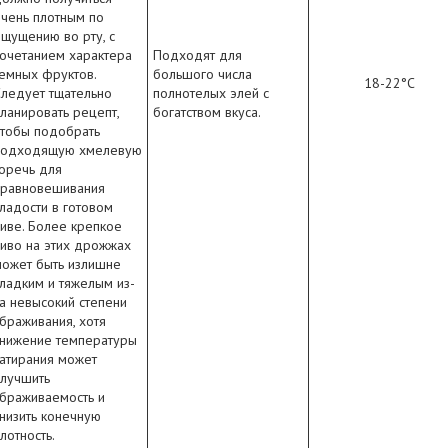
чень плотным по
щущению во рту, с
очетанием характера
Подходят для
емных фруктов.
большого числа
18-22°C
ледует тщательно
полнотелых элей с
ланировать рецепт,
богатством вкуса.
чтобы подобрать
подходящую хмелевую
оречь для
уравновешивания
ладости в готовом
иве. Более крепкое
иво на этих дрожжах
может быть излишне
ладким и тяжелым из-
а невысокий степени
браживания, хотя
снижение температуры
атирания может
улучшить
браживаемость и
низить конечную
лотность.