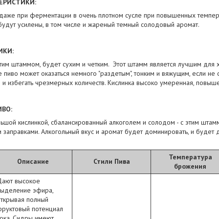
ЕРИСТИКИ:
даже при ферментации в очень плотном сусле при повышенных темпер
удут усилены, в том числе и жареный темный солодовый аромат.
ИКИ:
тим штаммом, будет сухим и четким. Этот штамм является лучшим для
е пиво может оказаться немного "раздетым", тонким и вяжущим, если не
в и избегать чрезмерных количеств. Кислинка высоко умеренная, повы
ВО:
льшой кислинкой, сбалансированный алкоголем и солодом - с этим шта
 заправками. Алкогольный вкус и аромат будет доминировать, и будет 
Температура
Описание
Стили Пива
брожения
Дают высокое
выделение эфира,
открывая полный
фруктовый потенциал
ока. Сидры имеют