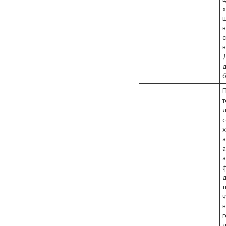
с
в
х
ф
т
ч
н
г
д