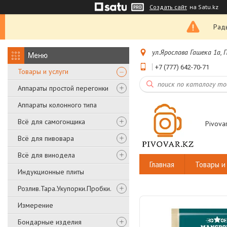
Создать сайт
на Satu.kz
Рады
ул.Ярослава Гашека 1а,
+7 (777) 642-70-71
Товары и услуги
Аппараты простой перегонки
Аппараты колонного типа
Всё для самогонщика
Pivovar
Всё для пивовара
Всё для винодела
Главная
Товары и 
Индукционные плиты
Розлив.Тара.Укупорки.Пробки.
Измерение
Бондарные изделия