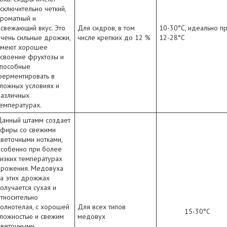
сключительно четкий,
ароматный и
свежающий вкус. Это
Для сидров, в том
10-30°C, идеально п
чень сильные дрожжи,
числе крепких до 12 %
12-28°C
имеют хорошее
своение фруктозы и
способные
ферментировать в
ложных условиях и
различных
емпературах.
Данный штамм создает
эфиры со свежими
веточными нотками,
особенно при более
изких температурах
брожения. Медовуха
а этих дрожжах
олучается сухая и
тносительно
олнотелая, с хорошей
Для всех типов
15-30°C
ложностью и свежим
медовух
цветочными