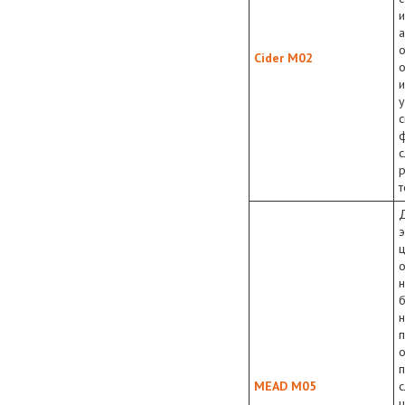
и
о
Cider M02
о
у
с
т
ц
н
н
п
о
п
MEAD M05
с