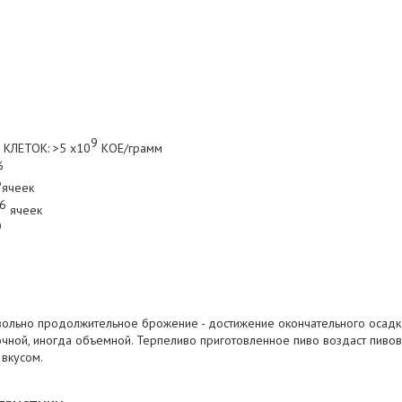
9
ЛЕТОК: >5 x10
КОЕ/грамм
%
6
ячеек
6
ячеек
О
ольно продолжительное брожение - достижение окончательного осадка
очной, иногда объемной. Терпеливо приготовленное пиво воздаст пивов
вкусом.