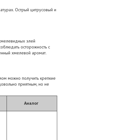
атурах. Острый цитрусовый и
 хмелевидных элей
 соблюдать осторожность с
шенный хмелевой аромат.
ммом можно получить крепкие
довольно приятным, но не
Аналог