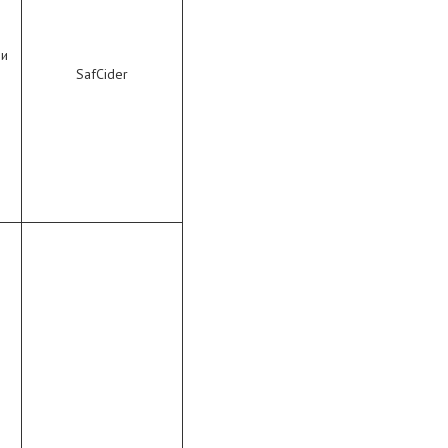
ри
SafCider