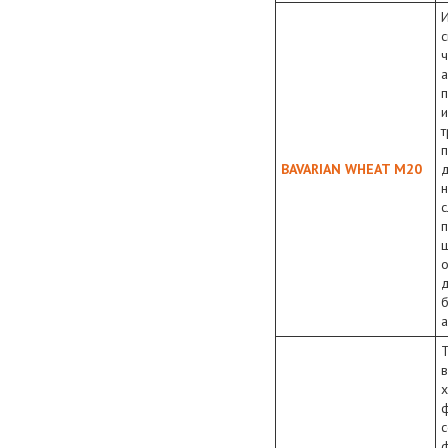
с
ч
а
п
п
BAVARIAN WHEAT M20
н
с
п
б
ф