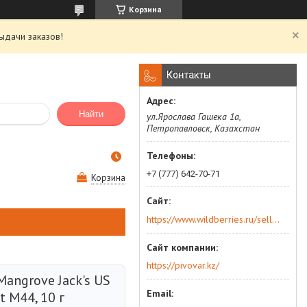
Корзина
ыдачи заказов!
Контакты
Найти
ул.Ярослава Гашека 1а,
Петропавловск, Казахстан
+7 (777) 642-70-71
Корзина
https://www.wildberries.ru/seller/250044277
https://pivovar.kz/
angrove Jack's US
t M44, 10 г