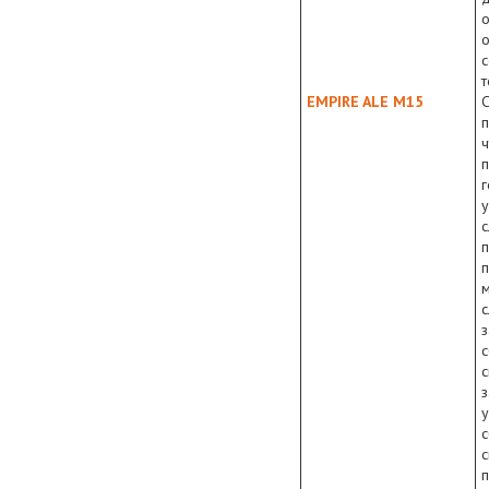
о
о
с
т
EMPIRE ALE M15
С
п
г
с
п
п
с
з
с
з
с
с
п