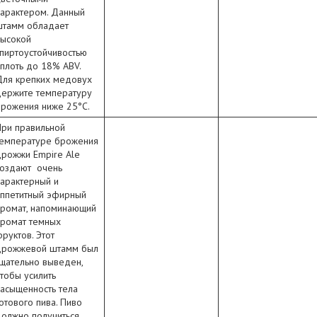
характером. Данный
штамм обладает
высокой
пиртоустойчивостью
плоть до 18% ABV.
Для крепких медовух
держите температуру
брожения ниже 25°C.
При правильной
температуре брожения
дрожжи Empire Ale
создают очень
арактерный и
аппетитный эфирный
аромат, напоминающий
аромат темных
руктов. Этот
дрожжевой штамм был
щательно выведен,
тобы усилить
асыщенность тела
отового пива. Пиво
олжно получиться