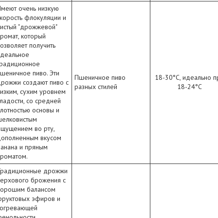
Имеют очень низкую
корость флокуляции и
истый "дрожжевой"
ромат, который
озволяет получить
идеальное
традиционное
шеничное пиво. Эти
Пшеничное пиво
18-30°C, идеально п
дрожжи создают пиво с
разных стилей
18-24°C
изким, сухим уровнем
ладости, со средней
лотностью основы и
шелковистым
ощущением во рту,
дополненным вкусом
анана и пряным
ароматом.
Традиционные дрожжи
верхового брожения с
хорошим балансом
фруктовых эфиров и
согревающей
енольности.