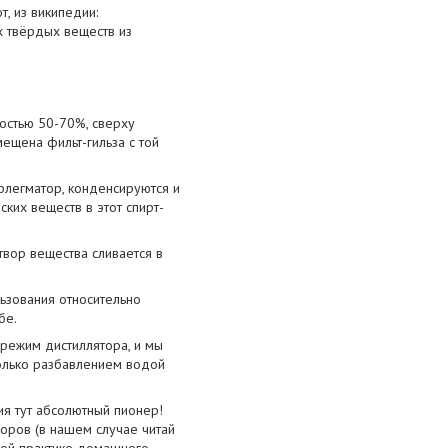
, из википедии:
х твёрдых веществ из
постью 50-70%, сверху
ещена фильт-гильза с той
флегматор, конденсируются и
ских веществ в этот спирт-
твор вещества сливается в
ьзования относительно
бе.
 режим дистиллятора, и мы
только разбавлением водой
ия тут абсолютный пионер!
воров (в нашем случае читай