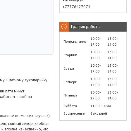
+77776427071
График работы
10:00
13:00
Понедельник
17:00
14:00
10:00
13:00
Вторник
17:00
14:00
10:00
13:00
Среда
17:00
14:00
10:00
13:00
му, штатному сухопарнику
Четверг
17:00
14:00
ии пяти минут
10:00
13:00
Пятница
работает с любым
17:00
14:00
Суббота
11:00
14:00
Воскресенье
Выходной
ованное во многих случаях).
ент, мятный ликер, хлебная
 и вполне качественно, что