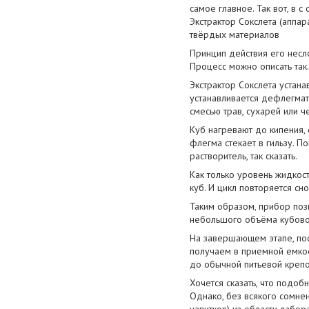
самое главное. Так вот, в 
Экстрактор Сокслета (аппа
твёрдых материалов
Принцип действия его несл
Процесс можно описать так.
Экстрактор Сокслета устана
устанавливается дефлегмат
смесью трав, сухарей или ч
Куб нагревают до кипения,
флегма стекает в гильзу. П
растворитель, так сказать.
Как только уровень жидкост
куб. И цикл повторяется сно
Таким образом, прибор поз
небольшого объёма кубовог
На завершающем этапе, пос
получаем в приемной емкос
до обычной питьевой крепо
Хочется сказать, что подоб
Однако, без всякого сомне