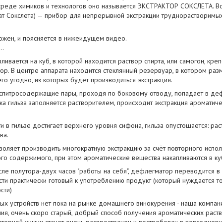
с среде химиков и технологов оно называется ЭКСТРАКТОР СОКСЛЕТА. Вот
рат Сокслета) — прибор для непрерывной экстракции труднорастворимы
ожен, и поясняется в нижеидущем видео.
..
вливается на куб, в которой находится раствор спирта, или самогон, кре
ор. В центре аппарата находится стеклянный резервуар, в котором разм
его угодно, из которых будет производиться экстракция.
 спитросодержащие пары, проходя по боковому отводу, попадает в де
ока гильза заполняется растворителем, происходит экстракция ароматиче
и в гильзе достигает верхнего уровня сифона, гильза опустошается: рас
ва.
воляет производить многократную экстракцию за счёт повторного испол
о содержимого, при этом ароматические вещества накапливаются в ку
ле полутора-двух часов "работы на себя", дефлегматор переводится в
ти практически готовый к употреблению продукт (который нуждается 
сти)
ных устройств нет пока на рынке домашнего винокурения - наша компан
ния, очень скоро старый, добрый способ получения ароматических раст