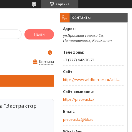
Корзина
Контакты
Найти
ул.Ярослава Гашека 1а,
Петропавловск, Казахстан
+7 (777) 642-70-71
Корзина
https://www.wildberries.ru/seller/250044277
https://pivovar.kz/
а "Экстрактор
pivovar.kz@bk.ru