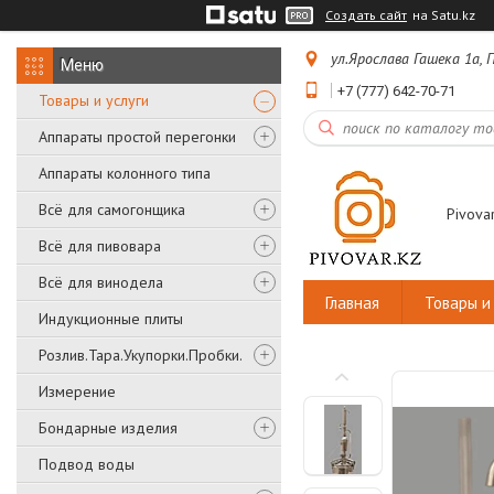
Создать сайт
на Satu.kz
ул.Ярослава Гашека 1а,
+7 (777) 642-70-71
Товары и услуги
Аппараты простой перегонки
Аппараты колонного типа
Всё для самогонщика
Pivovar
Всё для пивовара
Всё для винодела
Главная
Товары и 
Индукционные плиты
Розлив.Тара.Укупорки.Пробки.
Измерение
Бондарные изделия
Подвод воды