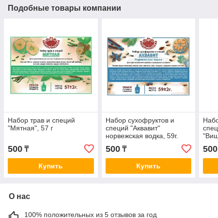
Подобные товары компании
Набор трав и специй
Набор сухофруктов и
Набо
"Мятная", 57 г
специй "Аквавит"
спец
норвежская водка, 59г.
"Виш
500
500
500
₸
₸
Купить
Купить
О нас
100% положительных из 5 отзывов за год