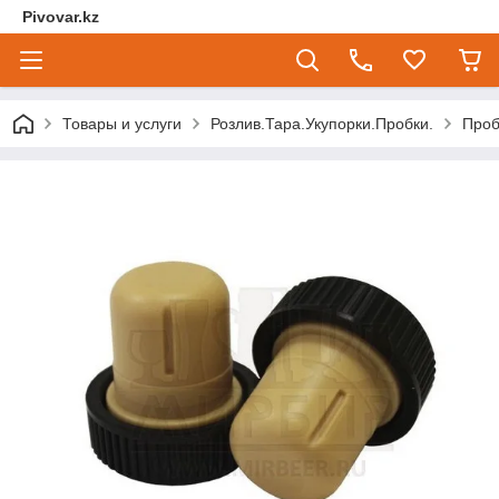
Pivovar.kz
Товары и услуги
Розлив.Тара.Укупорки.Пробки.
Проб