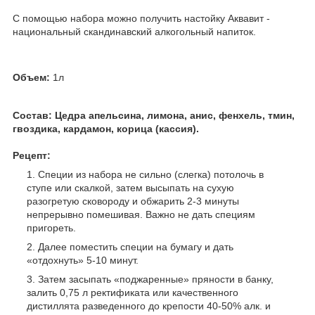
С помощью набора можно получить настойку Аквавит -
национальный скандинавский алкогольный напиток.
Объем:
1л
Состав:
Цедра апельсина, лимона, анис, фенхель, тмин,
гвоздика, кардамон, корица (кассия).
Рецепт:
Специи из набора не сильно (слегка) потолочь в
ступе или скалкой, затем высыпать на сухую
разогретую сковороду и обжарить 2-3 минуты
непрерывно помешивая. Важно не дать специям
пригореть.
Далее поместить специи на бумагу и дать
«отдохнуть» 5-10 минут.
Затем засыпать «поджаренные» пряности в банку,
залить 0,75 л ректификата или качественного
дистиллята разведенного до крепости 40-50% алк. и