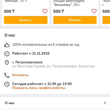
"Мятная", 57 г
специй Beervingem
"Кон
"Вишнёвка", 33 г
г
500
500
500
₸
₸
Купить
Купить
О нас
100% положительных из 5 отзывов за год
Работает с 11.11.2019
г. Петропавловск
ул.Ярослава Гашека 1а, Петропавловск, Казахстан
Контакты
Сегодня работает с 11:00 до 14:00
Показать весь график работы
О нас