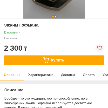
Зажим Гофмана
В наличии
Розница
2 300
₸
Купить
Описание
Характеристики
Доставка
Оплата
Усл
Описание
Вообще—то это медицинское приспособление, но в
винокурении зажим Гофмана используется достаточно
широко. В основном для двух целей: