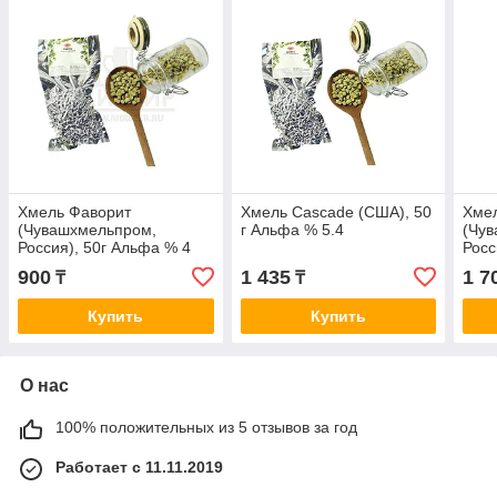
Хмель Фаворит
Хмель Cascade (США), 50
Хме
(Чувашхмельпром,
г Альфа % 5.4
(Чу
Россия), 50г Альфа % 4
Росс
5,8
900
1 435
1 7
₸
₸
Купить
Купить
О нас
100% положительных из 5 отзывов за год
Работает с 11.11.2019