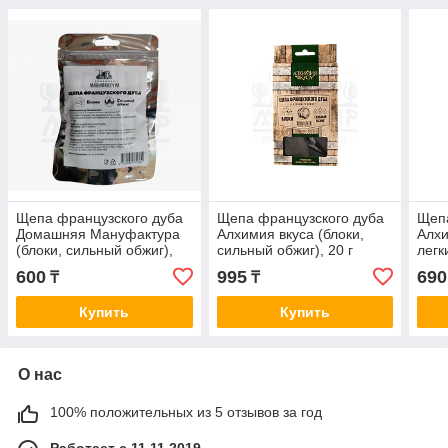
Щепа французского дуба
Щепа французского дуба
Щепа
Домашняя Мануфактура
Алхимия вкуса (блоки,
Алхи
(блоки, сильный обжиг),
сильный обжиг), 20 г
легк
20 г
600
995
690
₸
₸
Купить
Купить
О нас
100% положительных из 5 отзывов за год