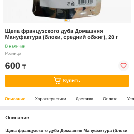
Щепа французского дуба Домашняя
Мануфактура (блоки, средний обжиг), 20 г
В наличии
Розница
600
₸
Купить
Описание
Характеристики
Доставка
Оплата
Усл
Описание
Щепа французского дуба Домашняя Мануфактура (блоки,