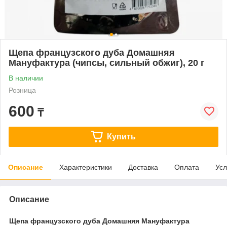
Щепа французского дуба Домашняя
Мануфактура (чипсы, сильный обжиг), 20 г
В наличии
Розница
600
₸
Купить
Описание
Характеристики
Доставка
Оплата
Усл
Описание
Щепа французского дуба Домашняя Мануфактура