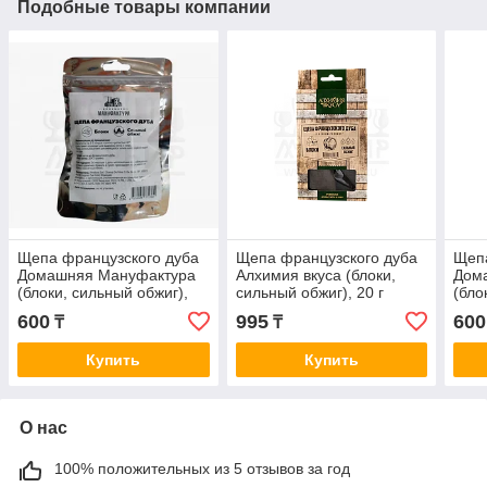
Подобные товары компании
Щепа французского дуба
Щепа французского дуба
Щепа
Домашняя Мануфактура
Алхимия вкуса (блоки,
Дом
(блоки, сильный обжиг),
сильный обжиг), 20 г
(бло
20 г
г
600
995
600
₸
₸
Купить
Купить
О нас
100% положительных из 5 отзывов за год