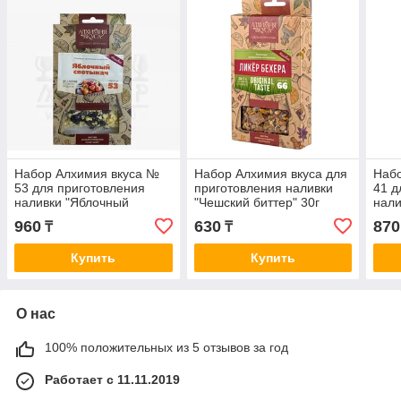
Набор Алхимия вкуса №
Набор Алхимия вкуса для
Наб
53 для приготовления
приготовления наливки
41 д
наливки "Яблочный
"Чешский биттер" 30г
нали
спотыкач", 50 г
960
630
870
₸
₸
Купить
Купить
О нас
100% положительных из 5 отзывов за год
Работает с 11.11.2019