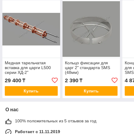
Медная тарельчатая
Кольцо фиксации для
Кон
вставка для царги L500
царг 2" стандарта SMS
для 
серии ХД-2"
(48мм)
SMS 
29 400
2 390
4 8
₸
₸
Купить
Купить
О нас
100% положительных из 5 отзывов за год
Работает с 11.11.2019