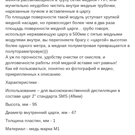
мучительно неудобно чистить внутри медные трубочки,
нарезанные пучком и вставленные в царгу.
По площади поверхности такой модуль уступает хрупкой
медной насадке, но превосходит более чем в два раза
площадь поверхности медной царги... грубо говоря,
используя нержавеющую царгу в 500мм с пятью медными
модулями внутри, вы перегоняете брагу с «царгой» высотою
более одного метра, а медная полуметровая превращается в
полутораметровую)))
А уж по прочности, удобству очистки от окислов, и
долговечности работы этой медной вставке нет равных!
Как ей пользоваться, понятно из фотографий и видео,
прикрепленных к описанию.
Характеристики :
Использование – для высококачественной дистилляции в
составе царг 2" стандарта SMS (48мм)
Высота, мм - 95
Диаметр внутренний царги, мм - 47
Толщина пластин, мм - 1
Материал - медь марка М1