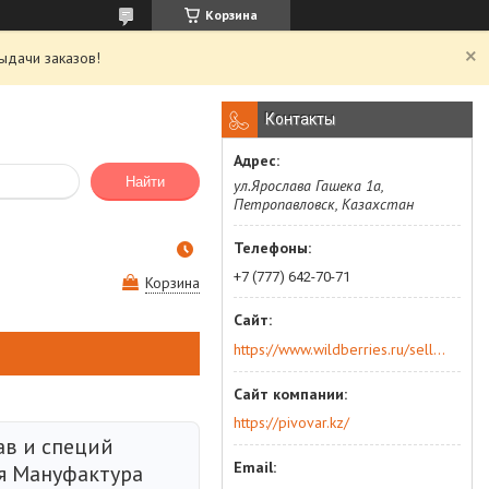
Корзина
ыдачи заказов!
Контакты
Найти
ул.Ярослава Гашека 1а,
Петропавловск, Казахстан
+7 (777) 642-70-71
Корзина
https://www.wildberries.ru/seller/250044277
https://pivovar.kz/
ав и специй
 Мануфактура