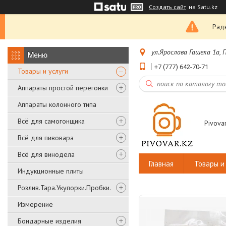
Создать сайт
на Satu.kz
Рады
ул.Ярослава Гашека 1а,
+7 (777) 642-70-71
Товары и услуги
Аппараты простой перегонки
Аппараты колонного типа
Всё для самогонщика
Pivovar
Всё для пивовара
Всё для винодела
Главная
Товары и 
Индукционные плиты
Розлив.Тара.Укупорки.Пробки.
Измерение
Бондарные изделия