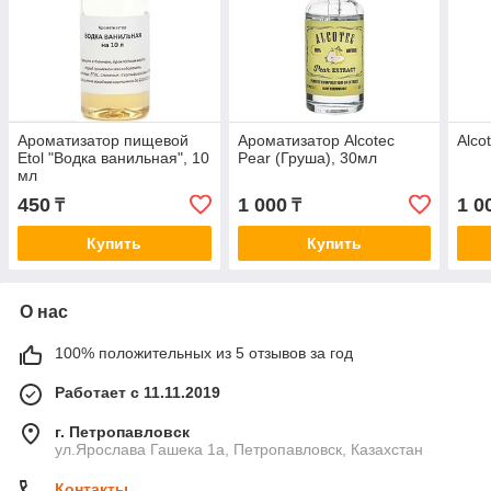
Ароматизатор пищевой
Ароматизатор Alcotec
Alco
Etol "Водка ванильная", 10
Pear (Груша), 30мл
мл
450
1 000
1 0
₸
₸
Купить
Купить
О нас
100% положительных из 5 отзывов за год
Работает с 11.11.2019
г. Петропавловск
ул.Ярослава Гашека 1а, Петропавловск, Казахстан
Контакты