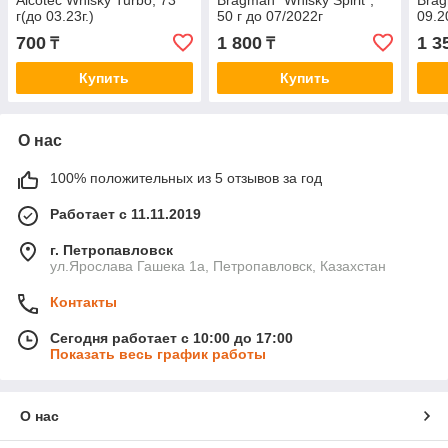
Alcotec Whisky Turbo, 73
Bragman "Whisky Spirit",
Brag
г(до 03.23г.)
50 г до 07/2022г
09.2
700
1 800
1 3
₸
₸
Купить
Купить
О нас
100% положительных из 5 отзывов за год
Работает с 11.11.2019
г. Петропавловск
ул.Ярослава Гашека 1а, Петропавловск, Казахстан
Контакты
Сегодня работает с 10:00 до 17:00
Показать весь график работы
О нас