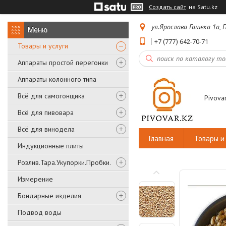
Создать сайт
на Satu.kz
ул.Ярослава Гашека 1а,
+7 (777) 642-70-71
Товары и услуги
Аппараты простой перегонки
Аппараты колонного типа
Всё для самогонщика
Pivovar
Всё для пивовара
Всё для винодела
Главная
Товары и 
Индукционные плиты
Розлив.Тара.Укупорки.Пробки.
Измерение
Бондарные изделия
Подвод воды