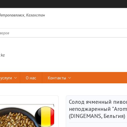
 Петропавловск, Казахстан
.kz
услуги
О нас
Контакты
Солод ячменный пиво
неподжаренный "Arom
(DINGEMANS, Бельгия)