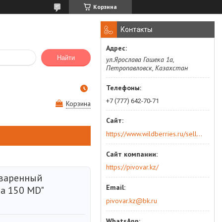
Корзина
Контакты
Найти
ул.Ярослава Гашека 1а,
Петропавловск, Казахстан
+7 (777) 642-70-71
Корзина
https://www.wildberries.ru/seller/250044277
https://pivovar.kz/
варенный
a 150 MD"
pivovar.kz@bk.ru