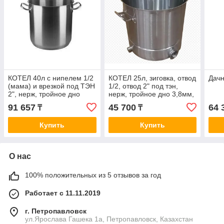
КОТЕЛ 40л с нипелем 1/2
КОТЕЛ 25л, зиговка, отвод
Дач
(мама) и врезкой под ТЭН
1/2, отвод 2" под тэн,
2", нерж, тройное дно
нерж, тройное дно 3,8мм,
3,8мм
d=320 h=320, без крышки.
91 657
45 700
64 
₸
₸
Купить
Купить
О нас
100% положительных из 5 отзывов за год
Работает с 11.11.2019
г. Петропавловск
ул.Ярослава Гашека 1а, Петропавловск, Казахстан