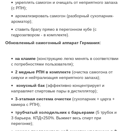
укреплять самогон и очищать от неприятного запаха
(с РПН);
ароматизировать самогон (разборный сухопарник-
ароматор);
ставить брагу прямо в перегонном кубе (с
гидрозатвором - в комплекте).
Обновленный самогонный аппарат Германия:
на клампе
(конструкцию легко менять в соответствии
с потребностями пользователя);
2 медные РПН в комплекте
(очистка самогона от
сивухи и нейтрализация неприятного запаха);
конусный бак
(эффективно концентрирует и
направляет спиртовые пары в дистиллятор);
3-этапная система очистки
(сухопарник + царга +
камера с РПН);
трубчатый холодильник с барьерами
(5 трубок и
3 барьера. КПД+250%. Выжмет весь спирт при
перегонке);