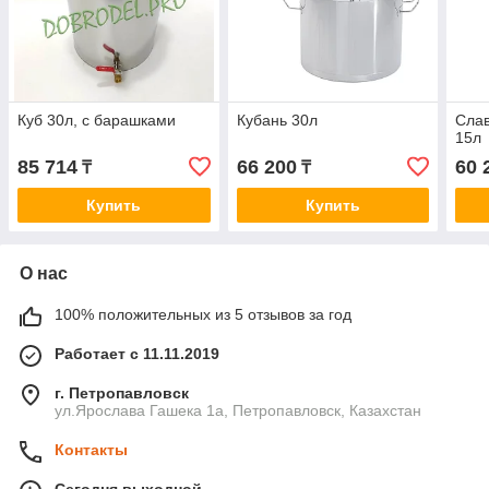
Куб 30л, с барашками
Кубань 30л
Сла
15л
85 714
66 200
60 
₸
₸
Купить
Купить
О нас
100% положительных из 5 отзывов за год
Работает с 11.11.2019
г. Петропавловск
ул.Ярослава Гашека 1а, Петропавловск, Казахстан
Контакты