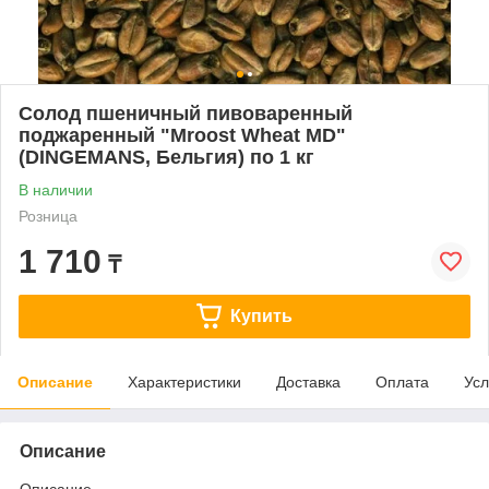
Солод пшеничный пивоваренный
поджаренный "Mroost Wheat MD"
(DINGEMANS, Бельгия) по 1 кг
В наличии
Розница
1 710
₸
Купить
Описание
Характеристики
Доставка
Оплата
Усл
Описание
Описание