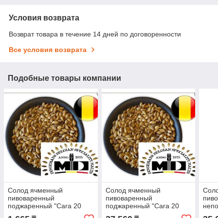
Условия возврата
Возврат товара в течение 14 дней по договоренности
Все условия возврата
Подобные товары компании
Солод ячменный
Солод ячменный
Сол
пивоваренный
пивоваренный
пив
поджаренный "Cara 20
поджаренный "Cara 20
неп
MD"(DINGEMANS,
MD"(DINGEMANS,
Mal