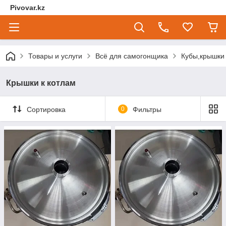
Pivovar.kz
Товары и услуги
Всё для самогонщика
Кубы,крышки 
Крышки к котлам
Сортировка
0
Фильтры