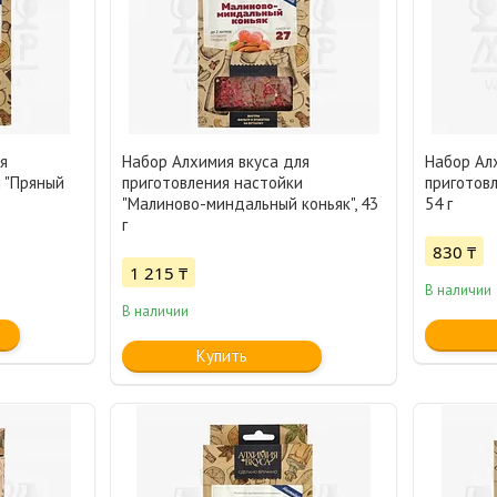
я
Набор Алхимия вкуса для
Набор Ал
 "Пряный
приготовления настойки
приготовл
"Малиново-миндальный коньяк", 43
54 г
г
830 ₸
1 215 ₸
В наличии
В наличии
Купить