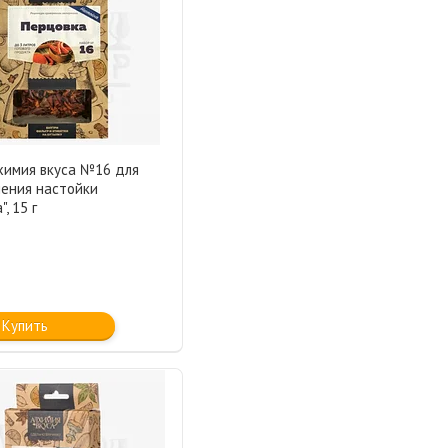
химия вкуса №16 для
ления настойки
, 15 г
Купить