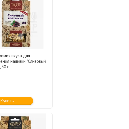
химия вкуса для
ения наливки "Сливовый
 50 г
Купить