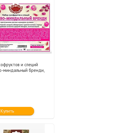
хофруктов и специй
о-миндальный бренди,
Купить