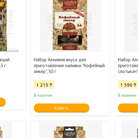
пеций
Набор Алхимия вкуса для
Набор Ал
3 г
приготовления наливки "Кофейный
приготовл
ликер", 30 г
спотыкач",
1 215 ₸
1 590 ₸
В наличии
В наличии
Купить