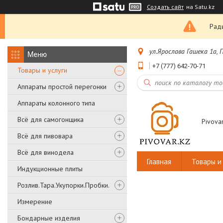
Создать сайт
на Satu.kz
Рады
ул.Ярослава Гашека 1а,
+7 (777) 642-70-71
Товары и услуги
Аппараты простой перегонки
Аппараты колонного типа
Всё для самогонщика
Pivovar
Всё для пивовара
Всё для винодела
Главная
Товары и 
Индукционные плиты
Розлив.Тара.Укупорки.Пробки.
Измерение
Бондарные изделия