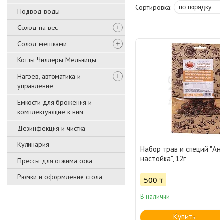
Подвод воды
Солод на вес
Солод мешками
Котлы Чиллеры Мельницы
Нагрев, автоматика и
управление
Емкости для брожения и
комплектующие к ним
Дезинфекция и чистка
Кулинария
Набор трав и специй "А
настойка", 12г
Прессы для отжима сока
Рюмки и оформление стола
500 ₸
В наличии
Купить