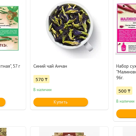
ная", 57 г
Синий чай Анчан
Набор су
"Малинов
96г.
570 ₸
В наличии
500 ₸
В наличии
Купить