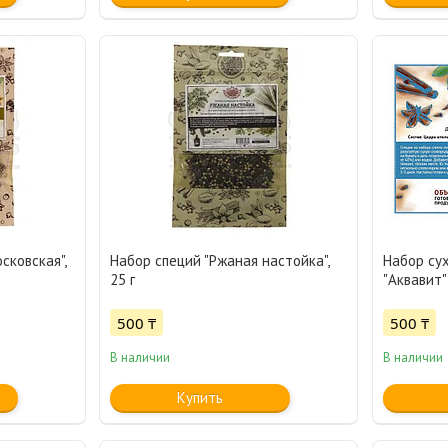
сковская",
Набор специй "Ржаная настойка",
Набор су
25 г
"Аквавит"
500 ₸
500 ₸
В наличии
В наличии
Купить