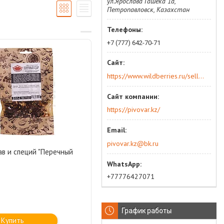
ул.Ярослава Гашека 1а,
Петропавловск, Казахстан
+7 (777) 642-70-71
https://www.wildberries.ru/seller/250044277
https://pivovar.kz/
pivovar.kz@bk.ru
ав и специй "Перечный
+77776427071
График работы
Купить